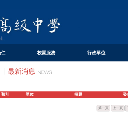
光仁
校園服務
行政單位
類別
單位
標題
發
第一頁
上一頁