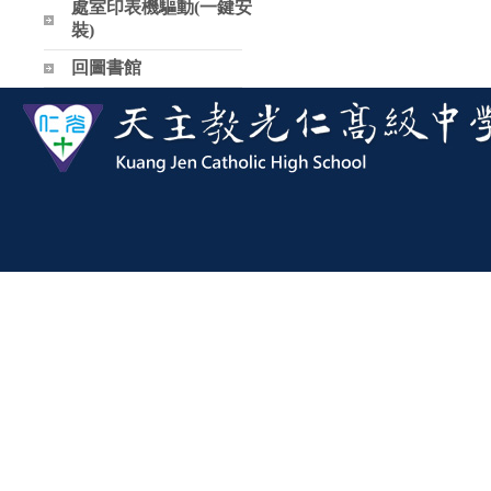
處室印表機驅動(一鍵安
裝)
回圖書館