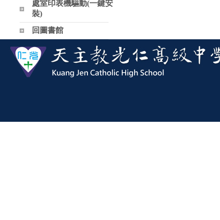
處室印表機驅動(一鍵安
裝)
回圖書館