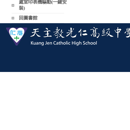
處室印表機驅動(一鍵安
裝)
回圖書館