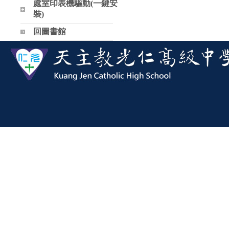
處室印表機驅動(一鍵安
裝)
回圖書館