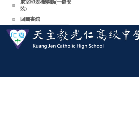
處室印表機驅動(一鍵安
裝)
回圖書館