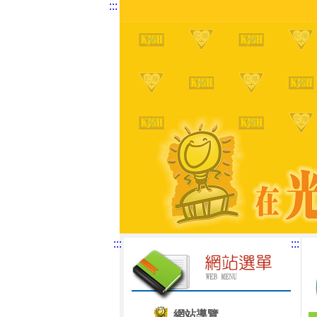
:::
:::
:::
網站導覽